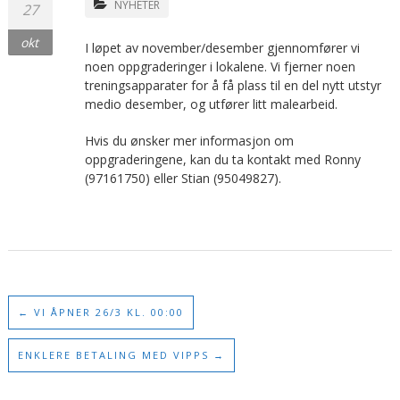
NYHETER
27
okt
I løpet av november/desember gjennomfører vi
noen oppgraderinger i lokalene. Vi fjerner noen
treningsapparater for å få plass til en del nytt utstyr
medio desember, og utfører litt malearbeid.
Hvis du ønsker mer informasjon om
oppgraderingene, kan du ta kontakt med Ronny
(97161750) eller Stian (95049827).
←
VI ÅPNER 26/3 KL. 00:00
ENKLERE BETALING MED VIPPS
→