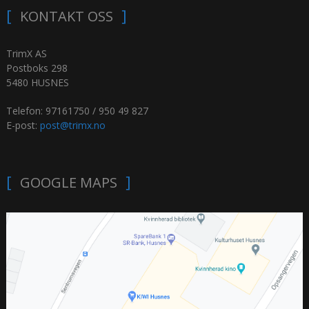
KONTAKT OSS
TrimX AS
Postboks 298
5480 HUSNES
Telefon: 97161750 / 950 49 827
E-post:
post@trimx.no
GOOGLE MAPS