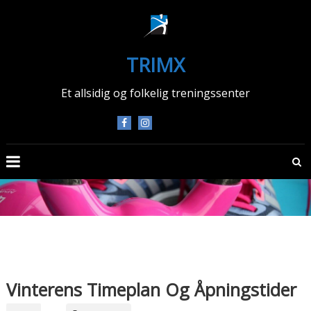
Skip
to
content
TRIMX
Et allsidig og folkelig treningssenter
Vinterens Timeplan Og Åpningstider